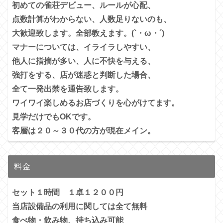
初めての雀荘デビュー、ルールが心配、
点数計算がわからない、人数足りないのも、
大歓迎致します。全部教えます。(`・ω・´)
マナーについては、イライラしやすい、
他人に指摘が多い、
人に不快を与える、
強打をする、店が迷惑と判断した場合、
全て一発出禁を通告致します。
ワイワイ楽しめるお店づくりを心がけてます。
見学だけでもOKです。
客層は２０～３０代の方が現在メイン。
料金
セット１時間 １卓１２００円
当店設備品の利用に関しては全て無料
食べ物・飲み物、持ち込み可能