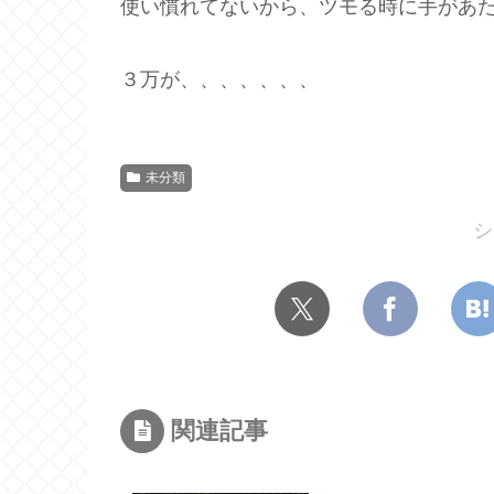
使い慣れてないから、ツモる時に手があ
３万が、、、、、、、
未分類
シ
関連記事