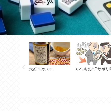
の不味さ い
大好きガスト
いつものHPサボリ