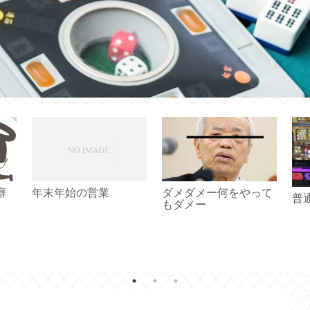
癖
年末年始の営業
ダメダメー何をやって
普
もダメー