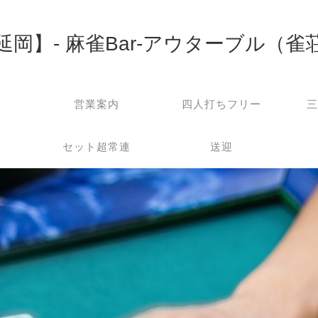
延岡】- 麻雀Bar-アウターブル（雀
営業案内
四人打ちフリー
三
セット超常連
送迎