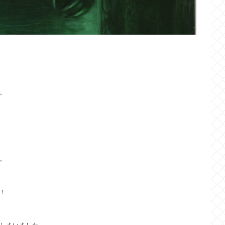
。
。
！