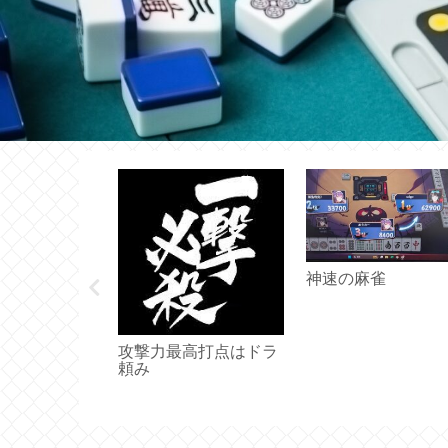
スト
神速の麻雀
攻撃力最高打点はドラ
頼み