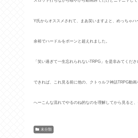
スロット打ちながら暇やから動画みてたけどニヤニヤして
Y氏からオススメされて、まあ笑いますよと、めっちゃハ
余裕でハードルをポーンと超えれました。
「笑い過ぎて一生忘れられないTRPG」を是非みてくださ
できれば、これ見る前に他の、クトゥルフ神話TRPG動画
へーこんな流れでやるのね的なのを理解してから見ると、
未分類