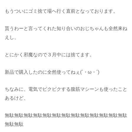
もうついにゴミ捨て場へ行く直前となっております。
貰うわーと言ってくれた知り合いのおじちゃんも全然来ね
えし、
とにかく邪魔なので３月中には捨てます。
新品で購入したのに全然使ってねぇ(`・ω・´)
ちなみに、電気でビクビクする腹筋マシーンも使ったこと
あるけど、
無駄無駄無駄無駄無駄無駄無駄無駄無駄無駄無駄無駄無駄
無駄無駄