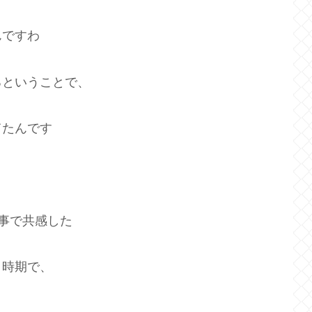
んですわ
るということで、
てたんです
ー事で共感した
り時期で、