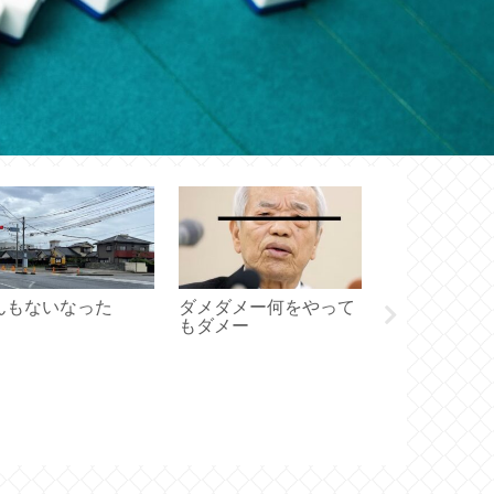
んもないなった
ダメダメー何をやって
もダメー
追加営業方針
迎」について