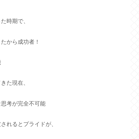
、
った時期で、
したから成功者！
能
てきた現在、
な思考が完全不可能
破されるとプライドが、