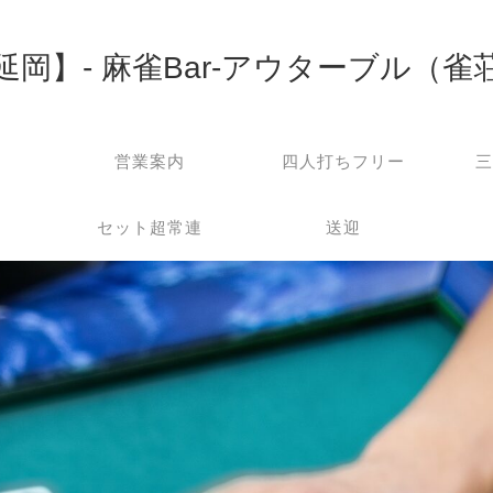
延岡】- 麻雀Bar-アウターブル（雀
営業案内
四人打ちフリー
三
セット超常連
送迎