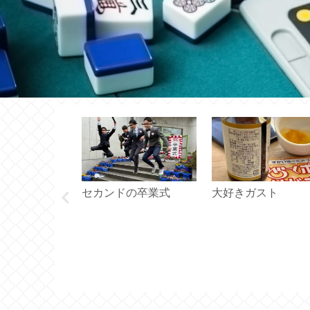
セカンドの卒業式
大好きガスト
セット台がな