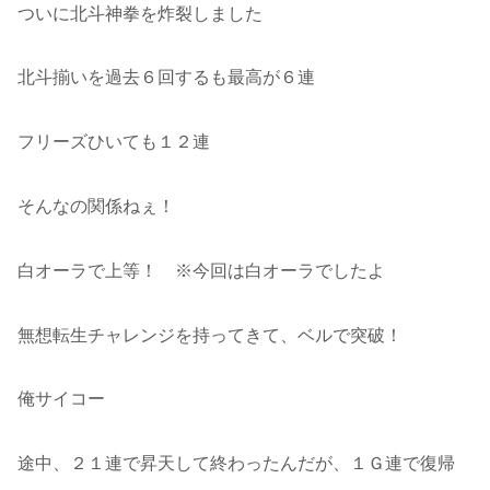
ついに北斗神拳を炸裂しました
北斗揃いを過去６回するも最高が６連
フリーズひいても１２連
そんなの関係ねぇ！
白オーラで上等！ ※今回は白オーラでしたよ
無想転生チャレンジを持ってきて、ベルで突破！
俺サイコー
途中、２１連で昇天して終わったんだが、１Ｇ連で復帰