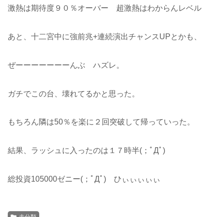
激熱は期待度９０％オーバー 超激熱はわからんレベル
あと、十二宮中に強前兆+連続演出チャンスUPとかも、
ぜーーーーーーーんぶ ハズレ。
ガチでこの台、壊れてるかと思った。
もちろん隣は50％を楽に２回突破して帰っていった。
結果、ラッシュに入ったのは１７時半(；ﾟДﾟ)
総投資105000ゼニー(；ﾟДﾟ) ひぃぃぃぃぃ