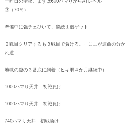
一昨日の聖夜、まずは600ハマりからATレベル
③（70％）
準備中に強チェひいて、継続１個ゲット
２戦目クリアするも３戦目で負ける。←ここが運命の分か
れ道
地獄の釜の３番底に到着（ヒキ弱４か月継続中）
1000ハマり天井 初戦負け
1000ハマり天井 初戦負け
740ハマり天井 初戦負け