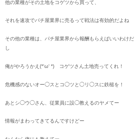
他の業種がその土地をコゲツから買って、
それを速攻でパチ屋業界に売るって戦法は有効的だよね
その他の業種は、パチ屋業界から報酬もらえばいいわけだ
し
俺がやろうかえ(*‘ω‘ *) コゲツさん土地売ってくれ！
危機感のないオー◯スとコ◯ツと◯リ◯スに鉄槌を！
あとシ◯ウ◯さん、従業員に設◯教えるのヤメてー
情報がまわってきてるんですけどー