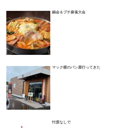
鍋会＆プチ麻雀大会
マック横のパン屋行ってきた
忖度なしで