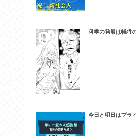
科学の発展は犠牲
今日と明日はプラ