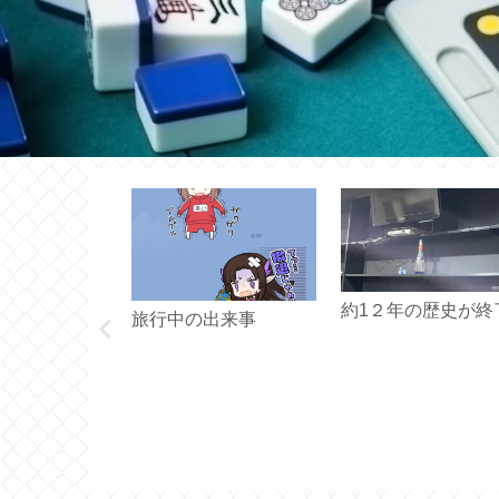
るかどうか迷
約1２年の歴史が終
旅行中の出来事