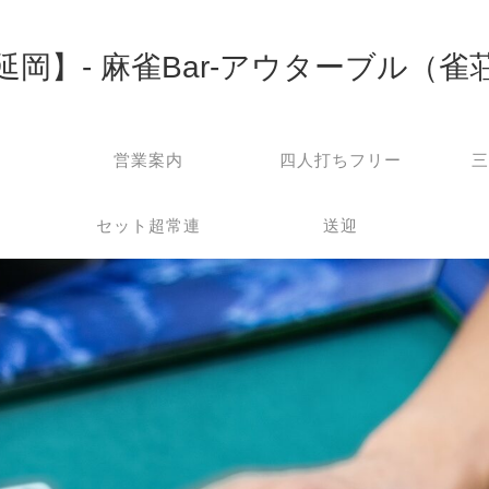
延岡】- 麻雀Bar-アウターブル（雀
営業案内
四人打ちフリー
三
セット超常連
送迎