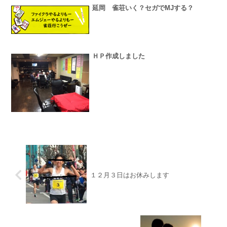
延岡 雀荘いく？セガでMJする？
ＨＰ作成しました
１２月３日はお休みします