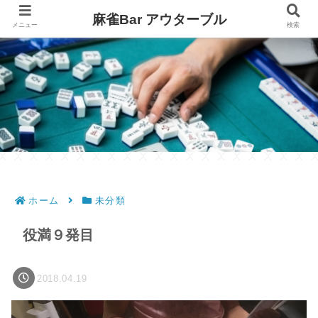
麻雀Bar アウターブル
メニュー
検索
ホーム
未分類
役満９発目
2018.04.19