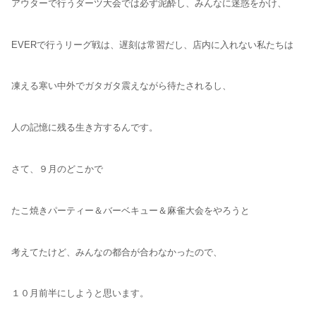
アウターで行うダーツ大会では必ず泥酔し、みんなに迷惑をかけ、
EVERで行うリーグ戦は、遅刻は常習だし、店内に入れない私たちは
凍える寒い中外でガタガタ震えながら待たされるし、
人の記憶に残る生き方するんです。
さて、９月のどこかで
たこ焼きパーティー＆バーベキュー＆麻雀大会をやろうと
考えてたけど、みんなの都合が合わなかったので、
１０月前半にしようと思います。